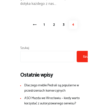
dotyka każdego z nas.…
Stronicowanie
<
PAGE
1
PAGE
2
PAGE
3
PAGE
4
wpisów
Szukaj
Szukaj
Ostatnie wpisy
Dlaczego meble Pedrali są popularne w
przestrzeniach komercyjnych
ASO Mazda we Wrocławiu – kiedy warto
korzystać z autoryzowanego serwisu?