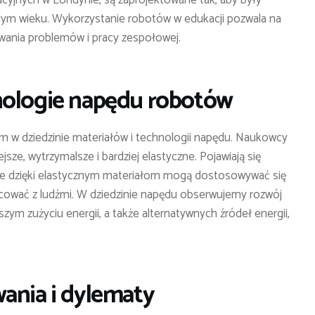
cyjnych w Londynie, są zaprojektowane tak, aby były
żdym wieku. Wykorzystanie robotów w edukacji pozwala na
ywania problemów i pracy zespołowej.
nologie napędu robotów
em w dziedzinie materiałów i technologii napędu. Naukowcy
sze, wytrzymalsze i bardziej elastyczne. Pojawiają się
óre dzięki elastycznym materiałom mogą dostosowywać się
cować z ludźmi. W dziedzinie napędu obserwujemy rozwój
szym zużyciu energii, a także alternatywnych źródeł energii,
ania i dylematy