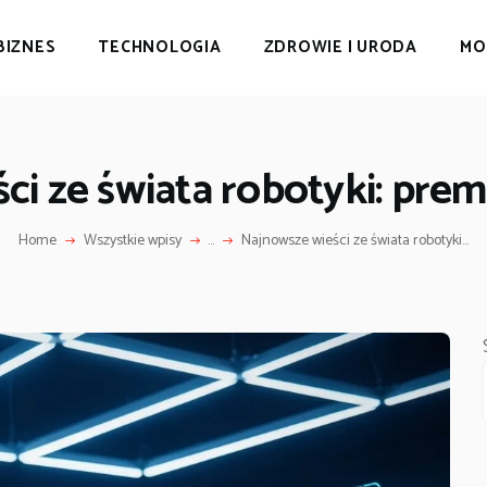
BIZNES
TECHNOLOGIA
ZDROWIE I URODA
MO
i ze świata robotyki: prem
Home
Wszystkie wpisy
...
Najnowsze wieści ze świata robotyki...