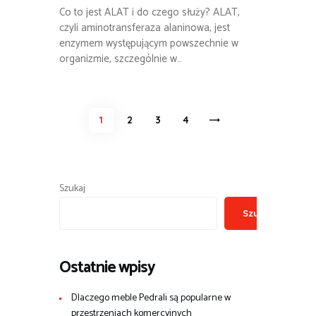
Co to jest ALAT i do czego służy? ALAT,
czyli aminotransferaza alaninowa, jest
enzymem występującym powszechnie w
organizmie, szczególnie w…
Stronicowanie
PAGE
1
PAGE
2
PAGE
3
>
PAGE
4
wpisów
Szukaj
Szukaj
Ostatnie wpisy
Dlaczego meble Pedrali są popularne w
przestrzeniach komercyjnych