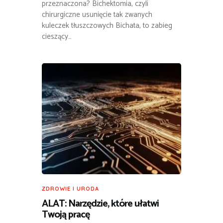
przeznaczona? Bichektomia, czyli
chirurgiczne usunięcie tak zwanych
kuleczek tłuszczowych Bichata, to zabieg
cieszący…
ZDROWIE I URODA
ALAT: Narzędzie, które ułatwi
Twoją pracę