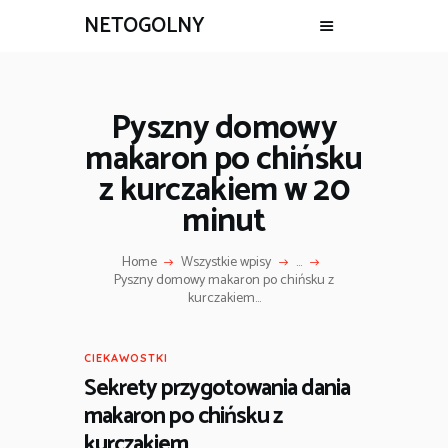
NETOGOLNY
Pyszny domowy
makaron po chińsku
z kurczakiem w 20
minut
Home
Wszystkie wpisy
...
Pyszny domowy makaron po chińsku z
kurczakiem...
CIEKAWOSTKI
Sekrety przygotowania dania
makaron po chińsku z
kurczakiem