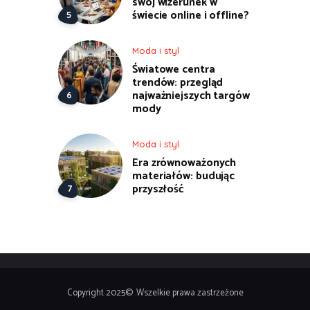
swój wizerunek w
świecie online i offline?
Moda i styl
Światowe centra
trendów: przegląd
najważniejszych targów
mody
Moda i styl
Era zrównoważonych
materiałów: budując
przyszłość
Copyright 2025© .Wszelkie prawa zastrzeżone