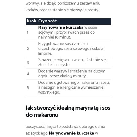
wprawy, ale dzięki poniższemu zestawieniu
kroków, proces stanie się niezwykle prosty.
Krok
Czynność
Marynowanie kurczaka
w sosie
1
sojowym i przyprawach przez co
najmniej 10 minut.
Przygotowanie sosu z masła
2
orzechowego, sosu sojowego i soku z
limonki.
Smażenie mięsa na woku, aż stanie się
3
złociste i soczyste.
Dodanie warzyw i smażenie na dużym
4
ogniu przez około 3 minuty.
Dodanie ugotowanego makaronu i sosu,
5
a następnie energiczne wymieszanie
wszystkiego.
Jak stworzyć idealną marynatę i sos
do makaronu
Soczystość mięsa to podstawa dobrego dania
azjatyckiego.
Marynowanie kurczaka
w