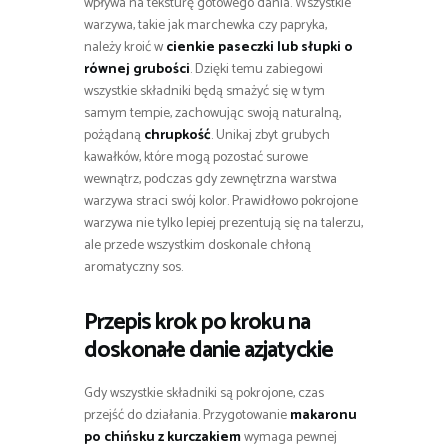
wpływa na teksturę gotowego dania. Wszystkie
warzywa, takie jak marchewka czy papryka,
należy kroić w
cienkie paseczki lub słupki o
równej grubości
. Dzięki temu zabiegowi
wszystkie składniki będą smażyć się w tym
samym tempie, zachowując swoją naturalną,
pożądaną
chrupkość
. Unikaj zbyt grubych
kawałków, które mogą pozostać surowe
wewnątrz, podczas gdy zewnętrzna warstwa
warzywa straci swój kolor. Prawidłowo pokrojone
warzywa nie tylko lepiej prezentują się na talerzu,
ale przede wszystkim doskonale chłoną
aromatyczny sos.
Przepis krok po kroku na
doskonałe danie azjatyckie
Gdy wszystkie składniki są pokrojone, czas
przejść do działania. Przygotowanie
makaronu
po chińsku z kurczakiem
wymaga pewnej