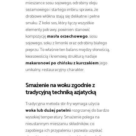
mieszance sosu sojowego, odrobiny oleju
sezamowego i startego imbiru sprawia, że
drobiowe włókna stają się delikatne i pełne
smaku. Z kolei sos, który łączy wszystkie
elementy potrawy, powinien stanowić
kompozycję
masła orzechowego
, sosu
sojowego, soku z limonki oraz odrobiny białego
pieprzu. To właśnie ten balans między słonością,
kwasowością i kremową strukturą nadaje
makaronowi po chińsku z kurczakiem
jego
unikalny, restauracyjny charakter.
Smażenie na woku zgodnie z
tradycyjną techniką azjatycką
Tradycyjna metoda stir-fry wymaga użycia
woka lub dużej patelni
rozgrzanej do bardzo
wysokiej temperatury. Smażenie polega na
nieustannym mieszaniu składników, co
zapobiega ich przypaleniu i pozwala uzyskać