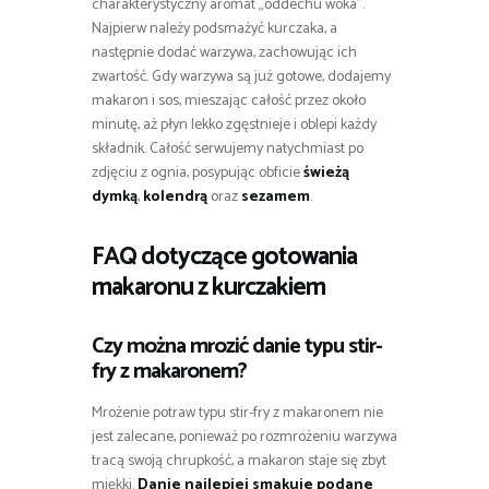
charakterystyczny aromat „oddechu woka”.
Najpierw należy podsmażyć kurczaka, a
następnie dodać warzywa, zachowując ich
zwartość. Gdy warzywa są już gotowe, dodajemy
makaron i sos, mieszając całość przez około
minutę, aż płyn lekko zgęstnieje i oblepi każdy
składnik. Całość serwujemy natychmiast po
zdjęciu z ognia, posypując obficie
świeżą
dymką
,
kolendrą
oraz
sezamem
.
FAQ dotyczące gotowania
makaronu z kurczakiem
Czy można mrozić danie typu stir-
fry z makaronem?
Mrożenie potraw typu stir-fry z makaronem nie
jest zalecane, ponieważ po rozmrożeniu warzywa
tracą swoją chrupkość, a makaron staje się zbyt
miękki.
Danie najlepiej smakuje podane