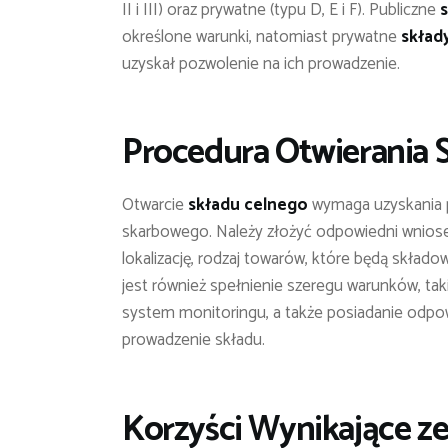
II i III) oraz prywatne (typu D, E i F). Publiczne
określone warunki, natomiast prywatne
skład
uzyskał pozwolenie na ich prowadzenie.
Procedura Otwierania 
Otwarcie
składu celnego
wymaga uzyskania p
skarbowego. Należy złożyć odpowiedni wniosek
lokalizację, rodzaj towarów, które będą skład
jest również spełnienie szeregu warunków, ta
system monitoringu, a także posiadanie odpow
prowadzenie składu.
Korzyści Wynikające z