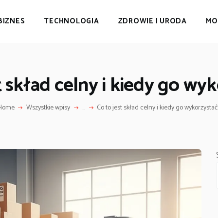
BIZNES
TECHNOLOGIA
ZDROWIE I URODA
MO
t skład celny i kiedy go wy
Home
Wszystkie wpisy
...
Co to jest skład celny i kiedy go wykorzystać