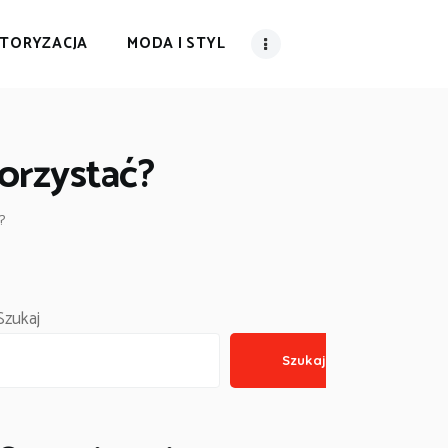
TORYZACJA
MODA I STYL
korzystać?
?
Szukaj
Szukaj