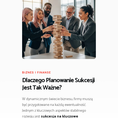
BIZNES I FINANSE
Dlaczego Planowanie Sukcesji
Jest Tak Ważne?
W dynamicznym świecie biznesu, firmy muszą
być przygotowane na każdą ewentualność.
Jednym z kluczowych aspektów stabilnego
rozwoju jest
sukcesja na kluczowe