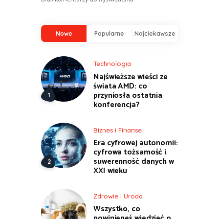
Nowe
Popularne
Najciekawsze
Technologia
Najświeższe wieści ze
świata AMD: co
przyniosła ostatnia
konferencja?
Biznes i Finanse
Era cyfrowej autonomii:
cyfrowa tożsamość i
suwerenność danych w
XXI wieku
Zdrowie i Uroda
Wszystko, co
powinieneś wiedzieć o