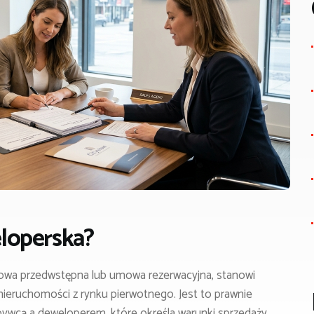
loperska?
wa przedwstępna lub umowa rezerwacyjna, stanowi
eruchomości z rynku pierwotnego. Jest to prawnie
ywcą a deweloperem, które określa warunki sprzedaży