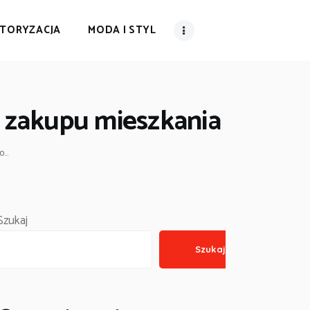
TORYZACJA
MODA I STYL
 zakupu mieszkania
...
Szukaj
Szukaj