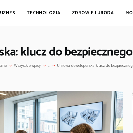
BIZNES
TECHNOLOGIA
ZDROWIE I URODA
MO
a: klucz do bezpiecznego
ome
Wszystkie wpisy
...
Umowa deweloperska: klucz do bezpiecznego