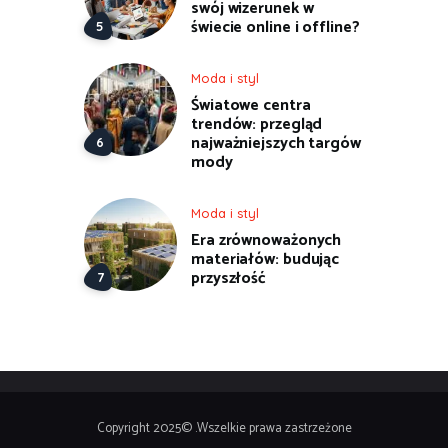
swój wizerunek w
świecie online i offline?
Moda i styl
Światowe centra
trendów: przegląd
najważniejszych targów
mody
Moda i styl
Era zrównoważonych
materiałów: budując
przyszłość
Copyright 2025© .Wszelkie prawa zastrzeżone