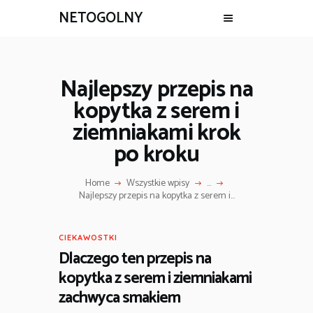
NETOGOLNY
Najlepszy przepis na
kopytka z serem i
ziemniakami krok
po kroku
Home
Wszystkie wpisy
...
Najlepszy przepis na kopytka z serem i...
CIEKAWOSTKI
Dlaczego ten przepis na
kopytka z serem i ziemniakami
zachwyca smakiem