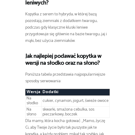
leniwych?
Kopytka z serem to hybryda, w której bazą
pozostają ziemniaki z dodatkiem twarogu,
podczas gdy klasyczne kluski leniwe
przygotowuje się głównie na bazie twarogu, jaj i
mąki, bez użycia ziemniaków.
Jak najlepiej podawać kopytka w
wersji na słodko oraz na słono?
Poniższa tabela przedstawia najpopularniejsze
sposoby serwowania:
Wersja
Dodatki
Na
cukier, cynamon, jogurt, świeże owoce
słodko
Na
skwarki, smażona cebulka, sos
słono
pieczarkowy, boczek
Dla mamy, która kocha gotować: „Mamo, życzę
Ci, aby Twoje życie było tak puszyste jak te
kopytka, a każdy problem znikał tak szybko, jak