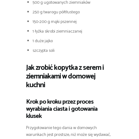
500 g ugotowanych ziemniaków
250 g twarogu półtłustego
150-200 g mąki pszennej
1 łyżka skrobi ziemniaczanej
1 duże jajko
szczypta soli
Jak zrobić kopytka z serem i
ziemniakami w domowej
kuchni
Krok po kroku przez proces
wyrabiania ciasta i gotowania
klusek
Przygotowanie tego dania w domowych
warunkach jest prostsze, niż może się wydawać,