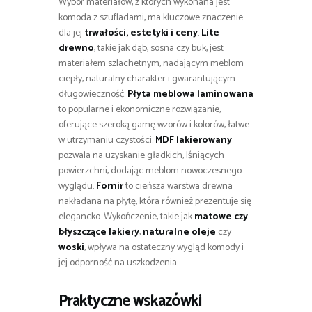
Wybór materiałów, z których wykonana jest
komoda z szufladami, ma kluczowe znaczenie
dla jej
trwałości, estetyki i ceny
.
Lite
drewno
, takie jak dąb, sosna czy buk, jest
materiałem szlachetnym, nadającym meblom
ciepły, naturalny charakter i gwarantującym
długowieczność.
Płyta meblowa laminowana
to popularne i ekonomiczne rozwiązanie,
oferujące szeroką gamę wzorów i kolorów, łatwe
w utrzymaniu czystości.
MDF lakierowany
pozwala na uzyskanie gładkich, lśniących
powierzchni, dodając meblom nowoczesnego
wyglądu.
Fornir
to cieńsza warstwa drewna
nakładana na płytę, która również prezentuje się
elegancko. Wykończenie, takie jak
matowe czy
błyszczące lakiery
,
naturalne oleje
czy
woski
, wpływa na ostateczny wygląd komody i
jej odporność na uszkodzenia.
Praktyczne wskazówki