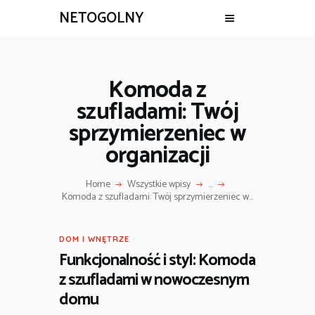
NETOGOLNY
Komoda z
szufladami: Twój
sprzymierzeniec w
organizacji
Home
Wszystkie wpisy
...
Komoda z szufladami: Twój sprzymierzeniec w...
DOM I WNĘTRZE
Funkcjonalność i styl: Komoda
z szufladami w nowoczesnym
domu