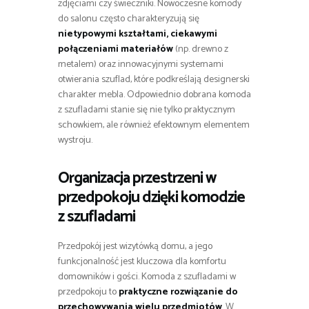
zdjęciami czy świeczniki. Nowoczesne komody
do salonu często charakteryzują się
nietypowymi kształtami, ciekawymi
połączeniami materiałów
(np. drewno z
metalem) oraz innowacyjnymi systemami
otwierania szuflad, które podkreślają designerski
charakter mebla. Odpowiednio dobrana komoda
z szufladami stanie się nie tylko praktycznym
schowkiem, ale również efektownym elementem
wystroju.
Organizacja przestrzeni w
przedpokoju dzięki komodzie
z szufladami
Przedpokój jest wizytówką domu, a jego
funkcjonalność jest kluczowa dla komfortu
domowników i gości. Komoda z szufladami w
przedpokoju to
praktyczne rozwiązanie do
przechowywania wielu przedmiotów
. W