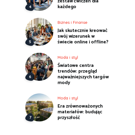
zestaw ćwiczeń dla
każdego
Biznes i Finanse
Jak skutecznie kreować
swój wizerunek w
świecie online i offline?
Moda i styl
Światowe centra
trendów: przegląd
najważniejszych targów
mody
Moda i styl
Era zrównoważonych
materiałów: budując
przyszłość