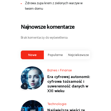
Zdrowa zupa krem z zielonych warzyw w
twoim domu
Najnowsze komentarze
Brak komentarzy do wyświetlenia.
Nowe
Popularne
Najciekawsze
Biznes i Finanse
Era cyfrowej autonomii:
cyfrowa tożsamość i
suwerenność danych w
XXI wieku
Technologia
Najświeższe wieści ze