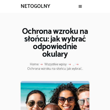
NETOGOLNY
Ochrona wzroku na
słońcu: jak wybrać
odpowiednie
okulary
Home
Wszystkie wpisy
...
Ochrona wzroku na słońcu: jak wybrać...