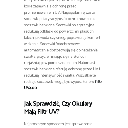
Na rynku dostępne są różne rodzaje soczewek,
które zapewniają ochronę przed
promieniowaniem UV. Najpopularniejsze to
soczewki polaryzacyjne, fotochromowe oraz
soczewki barwione. Soczewki polaryzacyjne
redukują odblaski od powierzchni płaskich,
takich jak woda czy śnieg, poprawiając komfort
widzenia. Soczewki fotochromowe
automatycznie dostosowują się do natężenia
światła, przyciemniając się na słońcu i
rozjaśniając w pomieszczeniach. Natomiast
soczewki barwione oferują ochronę przed UV i
redukują intensywność światła. Wszystkie te
rodzaje soczewek mogą być wyposażone w
filtr
UV400
.
Jak Sprawdzić, Czy Okulary
Mają Filtr UV?
Najprostszym sposobem jest sprawdzenie