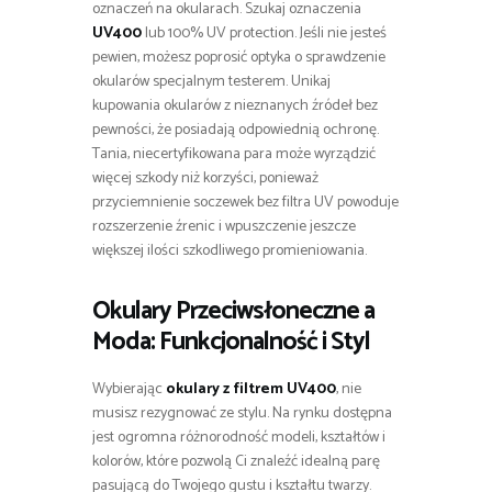
oznaczeń na okularach. Szukaj oznaczenia
UV400
lub 100% UV protection. Jeśli nie jesteś
pewien, możesz poprosić optyka o sprawdzenie
okularów specjalnym testerem. Unikaj
kupowania okularów z nieznanych źródeł bez
pewności, że posiadają odpowiednią ochronę.
Tania, niecertyfikowana para może wyrządzić
więcej szkody niż korzyści, ponieważ
przyciemnienie soczewek bez filtra UV powoduje
rozszerzenie źrenic i wpuszczenie jeszcze
większej ilości szkodliwego promieniowania.
Okulary Przeciwsłoneczne a
Moda: Funkcjonalność i Styl
Wybierając
okulary z filtrem UV400
, nie
musisz rezygnować ze stylu. Na rynku dostępna
jest ogromna różnorodność modeli, kształtów i
kolorów, które pozwolą Ci znaleźć idealną parę
pasującą do Twojego gustu i kształtu twarzy.