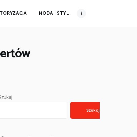
TORYZACJA
MODA I STYL
pertów
Szukaj
Szukaj