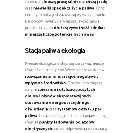
zauważają
lepszą pracę silnika
,
cichszą jazdę
oraz
niewielki spadek zużycia paliwa
. Choć
cena tych paliw jest zazwyczaj wyższa, dla wielu
kierowców inwestycja w lepszą jakość paliwa
przekłada się na
dłuższą żywotność silnika
i
mniejszą liczbę potencjalnych awarii
.
Stacja paliw a ekologia
Kwestie ekologiczne stają się coraz ważniejsze
również dla stacji paliw. Wiele sieci inwestuje w
rozwiązania zmniejszające negatywny
wpływ na środowisko
. Obejmuje to między
innymi
zbieranie i utylizację zużytych
olejów i płynów eksploatacyjnych
,
stosowanie energooszczędnego
oświetlenia
oraz
systemów odzysku par
paliwa
. Coraz częściej na stacjach pojawiają się
również
punkty ładowania pojazdów
elektrycznych
, co jest odpowiedzią na rosnącą