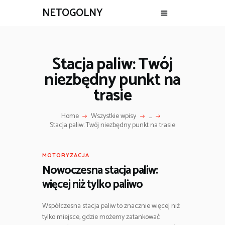
NETOGOLNY
Stacja paliw: Twój
niezbędny punkt na
trasie
Home
Wszystkie wpisy
...
Stacja paliw: Twój niezbędny punkt na trasie
MOTORYZACJA
Nowoczesna stacja paliw:
więcej niż tylko paliwo
Współczesna stacja paliw to znacznie więcej niż
tylko miejsce, gdzie możemy zatankować