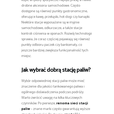
kupić artykuły spożywcze, napoje, prasę, a nawet
drobne akcesoria samochodowe. Często
dostępne są również punkty gastronomiczne,
oferujące kawę, przekąski, hot-dogi czy kanapki.
Niektóre stacje wyposażone są w myjnie
samochodowe, odkurzacze, a także stacje
kontroli ciśnienia w oponach. Rozwój technologii
sprawia, że coraz częściej pojawiają się również
punkty odbioru paczek czy bankomaty, co
jeszcze bardziej zwiększa funkcjonalność tych
miejsc.
Jak wybrać dobrą stację paliw?
Wybór odpowiedniej stacji paliw może mieć
znaczenie dla jakości tankowanego paliwa i
ogólnego doświadczenia podczas podróży.
Warto zwrócić uwagę na kilka kluczowych
czynników. Po pierwsze,
renoma sieci stacji
paliw
– znane marki często gwarantują wyższe