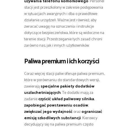
używania telefonu komórkowego
. Personel
stacji jest przeszkolony w zakresie postępowania
w sytuacjach awaryjnych i dba o prawidłowe
działanie urządzeń. Ważne jest również, aby
zwracać uwagę na oznaczenia i instrukcje
dotyczące bezpieczeństwa, które są widoczne na
terenie stacji. Przestrzeganie tych zasad chroni
zarówno nas, jak i innych użytkowników.
Paliwa premium i ich korzyści
Coraz więcej stacji paliw oferuje paliwa premium,
które w porównaniu do standardowych wersji,
zawierają
specjalne pakiety dodatków
uszlachetniających
. Te dodatki mają za
zadanie
czyścić układ paliwowy silnika
,
zapobiegać powstawaniu osadów
,
zwiększać jego wydajność
oraz
ograniczać
emisję szkodliwych substancji
. Kierowcy
decydujący się na paliwa premium często