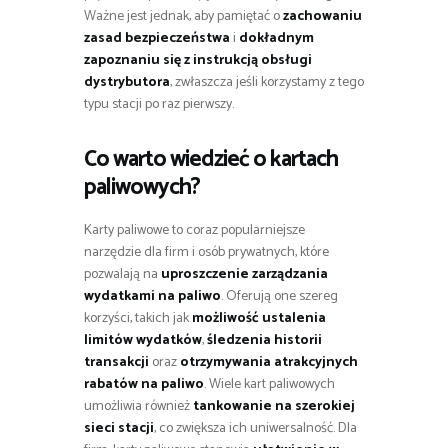
Ważne jest jednak, aby pamiętać o
zachowaniu
zasad bezpieczeństwa
i
dokładnym
zapoznaniu się z instrukcją obsługi
dystrybutora
, zwłaszcza jeśli korzystamy z tego
typu stacji po raz pierwszy.
Co warto wiedzieć o kartach
paliwowych?
Karty paliwowe to coraz popularniejsze
narzędzie dla firm i osób prywatnych, które
pozwalają na
uproszczenie zarządzania
wydatkami na paliwo
. Oferują one szereg
korzyści, takich jak
możliwość ustalenia
limitów wydatków
,
śledzenia historii
transakcji
oraz
otrzymywania atrakcyjnych
rabatów na paliwo
. Wiele kart paliwowych
umożliwia również
tankowanie na szerokiej
sieci stacji
, co zwiększa ich uniwersalność. Dla