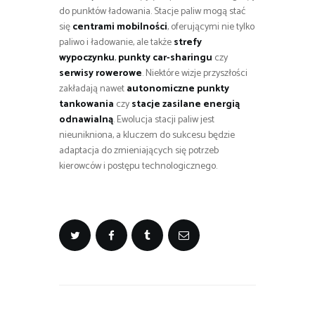
do punktów ładowania. Stacje paliw mogą stać
się
centrami mobilności
, oferującymi nie tylko
paliwo i ładowanie, ale także
strefy
wypoczynku
,
punkty car-sharingu
czy
serwisy rowerowe
. Niektóre wizje przyszłości
zakładają nawet
autonomiczne punkty
tankowania
czy
stacje zasilane energią
odnawialną
. Ewolucja stacji paliw jest
nieunikniona, a kluczem do sukcesu będzie
adaptacja do zmieniających się potrzeb
kierowców i postępu technologicznego.