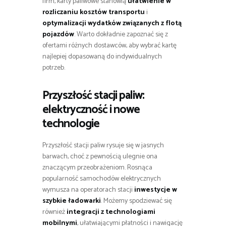
firm, karty paliwowe stanowią
ułatwienie w
rozliczaniu kosztów transportu
i
optymalizacji wydatków związanych z flotą
pojazdów
. Warto dokładnie zapoznać się z
ofertami różnych dostawców, aby wybrać kartę
najlepiej dopasowaną do indywidualnych
potrzeb.
Przyszłość stacji paliw:
elektryczność i nowe
technologie
Przyszłość stacji paliw rysuje się w jasnych
barwach, choć z pewnością ulegnie ona
znaczącym przeobrażeniom. Rosnąca
popularność samochodów elektrycznych
wymusza na operatorach stacji
inwestycje w
szybkie ładowarki
. Możemy spodziewać się
również
integracji z technologiami
mobilnymi
, ułatwiającymi płatności i nawigację