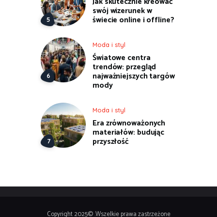
Jak skutecznie kreować
swój wizerunek w
świecie online i offline?
Moda i styl
Światowe centra
trendów: przegląd
najważniejszych targów
mody
Moda i styl
Era zrównoważonych
materiałów: budując
przyszłość
Copyright 2025© .Wszelkie prawa zastrzeżone