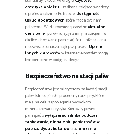
standardy jakości. Po drugie,
czystość i
estetyka obiektu
– zadbane miejsce świadczy
o profesjonalizmie. Po trzecie,
dostępność
usług dodatkowych
, które mogą być nam
potrzebne. Warto również sprawdzić
aktualne
ceny paliw
, porównując je z innymi stacjami w
okolicy, choć warto pamiętać, że najniższa cena
nie zawsze oznacza najlepszą jakość.
Opinie
innych kierowców
w internecie również mogą
być pomocne w podjęciu decyzji.
Bezpieczeństwo na stacji paliw
Bezpieczeństwo jest priorytetem na każdej stacji
paliw. Istnieją ścisłe procedury i przepisy, które
mają na celu zapobieganie wypadkom i
minimalizowanie ryzyka. Kierowcy powinni
pamiętać o
wyłączeniu silnika podczas
tankowania
,
niepaleniu papierosów w
pobliżu dystrybutorów
oraz
unikania