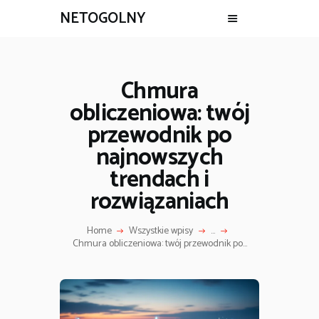
NETOGOLNY
Chmura
obliczeniowa: twój
przewodnik po
najnowszych
trendach i
rozwiązaniach
Home
Wszystkie wpisy
...
Chmura obliczeniowa: twój przewodnik po...