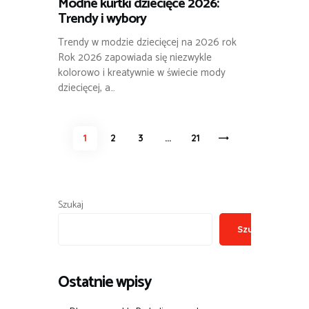
Modne kurtki dziecięce 2026:
Trendy i wybory
Trendy w modzie dziecięcej na 2026 rok
Rok 2026 zapowiada się niezwykle
kolorowo i kreatywnie w świecie mody
dziecięcej, a…
Stronicowanie
PAGE
1
PAGE
2
PAGE
3
…
>
PAGE
21
wpisów
Szukaj
Szukaj
Ostatnie wpisy