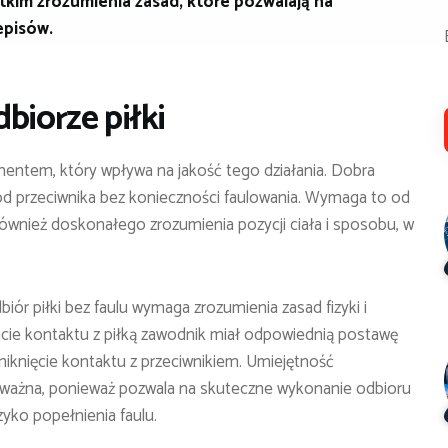
tkim zrozumienia zasad, które pozwalają na
episów.
biorze piłki
entem, który wpływa na jakość tego działania. Dobra
 od przeciwnika bez konieczności faulowania. Wymaga to od
również doskonałego zrozumienia pozycji ciała i sposobu, w
ór piłki bez faulu wymaga zrozumienia zasad fizyki i
cie kontaktu z piłką zawodnik miał odpowiednią postawę
niknięcie kontaktu z przeciwnikiem. Umiejętność
e ważna, ponieważ pozwala na skuteczne wykonanie odbioru
yko popełnienia faulu.