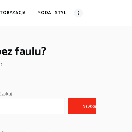
TORYZACJA
MODA I STYL
bez faulu?
u?
Szukaj
Szukaj